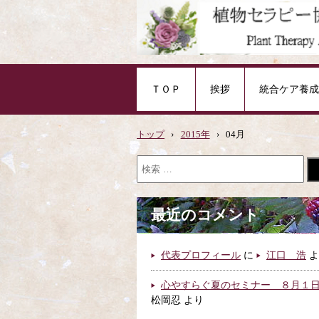
ＴＯＰ
挨拶
統合ケア養成
トップ
›
2015年
›
04月
最近のコメント
代表プロフィール
に
江口 浩
よ
心やすらぐ夏のセミナー ８月１
松岡忍
より