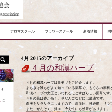
アロマスクール
フラワースクール
新着情報
問
4月 2015
のアーカイブ
４月の和漢ハーブ
４月の和漢ハーブはヨモギをご紹介します。
よもぎは誰もがよく知っている薬草で、もぐさの原料
り
和漢ハーブの女王といわれるほどすばらしい薬草です
４月の葉は香が高く、草だんごなどには最適です。
日
に
血液をサラサラにしますので、高血圧、神経痛、リウ
また、ぜんそく、貧血、冷え性にも効果があります。