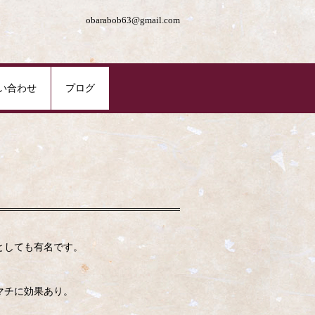
obarabob63@gmail.com
い合わせ
プログ
としても有名です。
。
マチに効果あり。