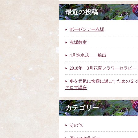
最近の投稿
ボーゼンデー赤坂
赤坂教室
4月進水式 船出
2018年 3月花育フラワーセラピー
冬を元気に快適に過ごすための２
アロマ講座
カテゴリー
その他