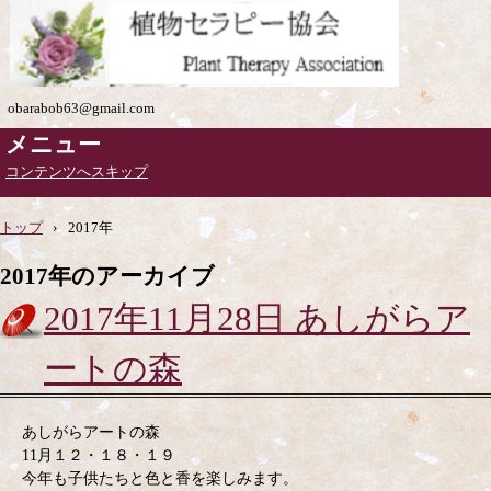
obarabob63@gmail.com
メニュー
コンテンツへスキップ
トップ
›
2017年
2017
年のアーカイブ
2017年11月28日 あしがらア
ートの森
あしがらアートの森
11月１２・１８・１９
今年も子供たちと色と香を楽しみます。